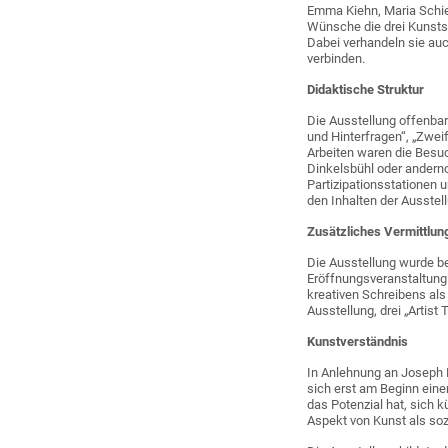
Emma Kiehn, Maria Schiep
Wünsche die drei Kunstsc
Dabei verhandeln sie auc
verbinden.
Didaktische Struktur
Die Ausstellung offenbar
und Hinterfragen“, „Zwei
Arbeiten waren die Besuc
Dinkelsbühl oder anderno
Partizipationsstationen 
den Inhalten der Ausstell
Zusätzliches Vermittlu
Die Ausstellung wurde b
Eröffnungsveranstaltung
kreativen Schreibens al
Ausstellung, drei „Artis
Kunstverständnis
In Anlehnung an Joseph B
sich erst am Beginn eine
das Potenzial hat, sich k
Aspekt von Kunst als soz