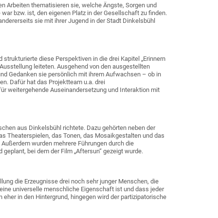
en Arbeiten thematisieren sie, welche Ängste, Sorgen und
 bzw. ist, den eigenen Platz in der Gesellschaft zu finden.
dererseits sie mit ihrer Jugend in der Stadt Dinkelsbühl
trukturierte diese Perspektiven in die drei Kapitel „Erinnern
Ausstellung leiteten. Ausgehend von den ausgestellten
 und Gedanken sie persönlich mit ihrem Aufwachsen – ob in
n. Dafür hat das Projektteam u.a. drei
 für weitergehende Auseinandersetzung und Interaktion mit
chen aus Dinkelsbühl richtete. Dazu gehörten neben der
as Theaterspielen, das Tonen, das Mosaikgestalten und das
n. Außerdem wurden mehrere Führungen durch die
 geplant, bei dem der Film „Aftersun“ gezeigt wurde.
llung die Erzeugnisse drei noch sehr junger Menschen, die
 eine universelle menschliche Eigenschaft ist und dass jeder
n eher in den Hintergrund, hingegen wird der partizipatorische