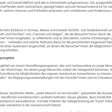
ek und Daniel Mäffert sind alle in Dinkelsbühl aufgewachsen. Die ausgestellt
haffenden beim Aufwachsen geprägt haben und wie herausfordernd es für sie war
h, welche Chancen und Freiheiten einerseits und Limitationen und Hindernisse an
te tiefe Einblicke in Emmas, Marias und Daniels Gefühls- und Gedankenwelt und s
feln und Fürchten“ und „Träumen und Wagen“, die die Besucher*innen durch die 
her*innen eingeladen, zu reflektieren und zu diskutieren, welche Erinnerungen
rts – verbinden und welche Relevanz diese für die persönlichen Gegenwart habe
und einen Audioraum eingerichtet, an denen die Besucher*innen die Möglichkeit
ung erhielten.
ngsangebot
egleitet von einem Vermittlungsprogramm, das sich insbesondere an junge Mens
 vier Workshops, bei denen junge Menschen selbst die Gelegenheit bekamen, d
s künstlerische Möglichkeiten des eigenen Ausdruckes kennenlernen zu könne
t Talks“ als Begegnungsveranstaltungen mit den Künstler*innen und ein Kinoabend
euys' berühmtes Motto: „Jeder Mensch ist ein Künstler”, präsentiert die Ausste
r beruflichen künstlerischen Laufbahn befinden. Beuys glaubte, dass Kreativität
ünstlerisch auszudrücken. Formale Kriterien der Kategorisierung als 'Kunst' trete
iale Interaktion in der Gemeinschaft betont.