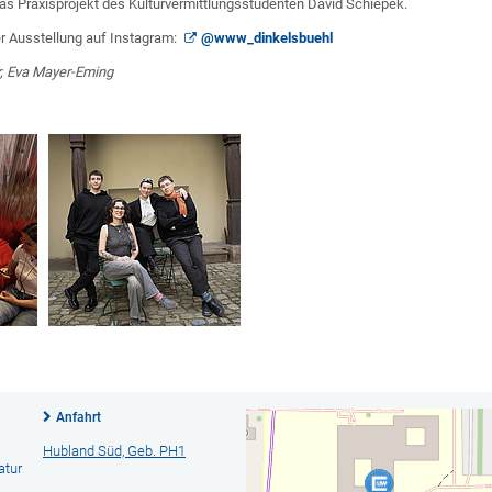
das Praxisprojekt des Kulturvermittlungsstudenten David Schiepek.
r Ausstellung auf Instagram:
@www_dinkelsbuehl
r, Eva Mayer-Eming
Anfahrt
Hubland Süd, Geb. PH1
atur