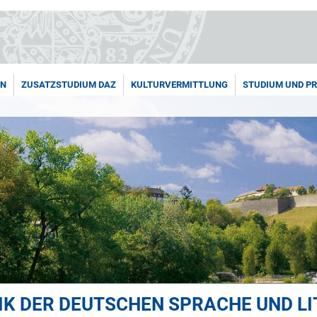
EN
ZUSATZSTUDIUM DAZ
KULTURVERMITTLUNG
STUDIUM UND P
IK DER DEUTSCHEN SPRACHE UND L