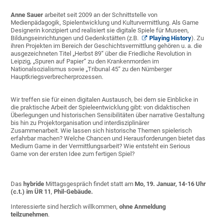
Anne Sauer
arbeitet seit 2009 an der Schnittstelle von
Medienpädagogik, Spielentwicklung und Kulturvermittlung. Als Game
Designerin konzipiert und realisiert sie digitale Spiele für Museen,
Bildungseinrichtungen und Gedenkstätten (z.B.
Playing History
). Zu
ihren Projekten im Bereich der Geschichtsvermittlung gehören u. a. die
ausgezeichneten Titel „Herbst 89“ über die Friedliche Revolution in
Leipzig, „Spuren auf Papier“ zu den Krankenmorden im
Nationalsozialismus sowie „Tribunal 45“ zu den Nürnberger
Hauptkriegsverbrecherprozessen.
Wir treffen sie für einen digitalen Austausch, bei dem sie Einblicke in
die praktische Arbeit der Spieleentwicklung gibt: von didaktischen
Überlegungen und historischen Sensibilitäten über narrative Gestaltung
bis hin zu Projektorganisation und interdisziplinärer
Zusammenarbeit. Wie lassen sich historische Themen spielerisch
erfahrbar machen? Welche Chancen und Herausforderungen bietet das
Medium Game in der Vermittlungsarbeit? Wie entsteht ein Serious
Game von der ersten Idee zum fertigen Spiel?
Das
hybride
Mittagsgespräch findet statt am
Mo, 19. Januar, 14-16 Uhr
(c.t.) im ÜR 11
,
Phil-Gebäude.
Interessierte sind herzlich willkommen,
ohne Anmeldung
teilzunehmen
.