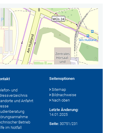
Seitenoptionen
ontakt
Sitemap
elefon- und
Bildnachweise
dressverzeichnis
Nach oben
tandorte und Anfahrt
resse
Letzte Änderung:
tudienberatung
14.01.2025
törungsannahme
echnischer Betrieb
Seite:
30751/231
lfe im Notfall