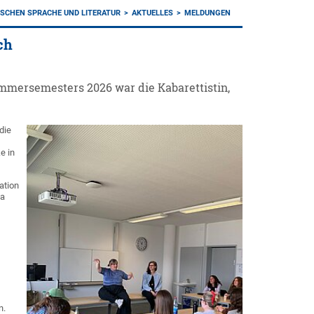
TSCHEN SPRACHE UND LITERATUR
AKTUELLES
MELDUNGEN
ch
ommersemesters 2026 war die Kabarettistin,
die
e in
ation
sa
n.