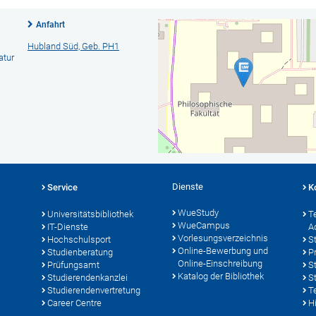
Anfahrt
Hubland Süd, Geb. PH1
atur
Dienste
Service
K
WueStudy
Universitätsbibliothek
T
WueCampus
IT-Dienste
A
Vorlesungsverzeichnis
Hochschulsport
S
Online-Bewerbung und
Studienberatung
P
Online-Einschreibung
Prüfungsamt
S
Katalog der Bibliothek
Studierendenkanzlei
S
Studierendenvertretung
T
Career Centre
Hi