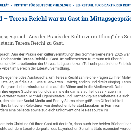
ULTÄT
INSTITUT FÜR DEUTSCHE PHILOLOGIE
LEHRSTUHL FÜR DIDAKTIK DER DEU
 – Teresa Reichl war zu Gast im Mittagsgesprä
agsgespräch: Aus der Praxis der Kulturvermittlung“ des S
sterin Teresa Reichl zu Gast.
räch: Aus der Praxis der Kulturvermittlung“
des Sommersemesters 2026 war 
nd Podcasterin
Teresa Reichl
zu Gast. Im vollbesetzten Kursraum mit über 50
en und Mitarbeitenden der Universität gab sie zum Teil sehr persönliche Einblick
Arbeit im Bereich der Literaturvermittlung.
Gelegenheit des Austauschs, um Teresa Reichl zahlreiche Fragen zu ihrer Motiv
u stellen, auf die sie – wie zu erwarten – witzig, ehrlich und direkt einging. Tere
em Weg vom Lehramtsstudium bis auf die Bühne und in die Medienwelt. Dabei
n ihre eigene Studienzeit und daran, wie ihr damals auffiel, dass Frauen im
vertreten waren. Mit viel Eigeninitiative und Hartnäckigkeit erarbeitete sie sich
n, den sie über Social Media und Poetry Slams einer größeren Öffentlichkeit
. Ihre kritischen Relektüren von deutschen Literaturklassikern in Form von
rdem eine beliebte sowie zugleich unkonventionelle Ressource im
atorin Christine Ott ihren Gast mit der Info, dass auch ihre beiden Bücher über
chte auf dem Leseförderportal des bayerischen Schulinstituts rezensiert wurde