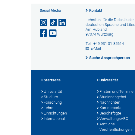
Social Media
Kontakt
Lehrstuhl für die Didaktik der
deutschen Sprache und Liter
Am Hubland
97074 Würzburg
Tel.: +49 931 31-85614
E-Mail
Suche Ansprechperson
Startseite
Universität
Universität
Fristen und Termine
Studium
Studienangebot
Forschung
Nachrichten
Lehre
Karriereportal
Einrichtungen
Beschäftigte
International
VerwaltungsABC
Amtliche
Veröffentlichungen