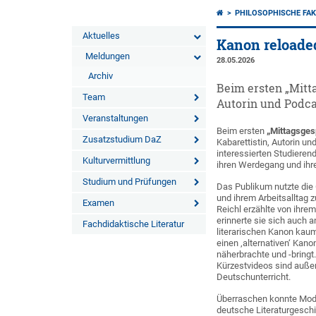
PHILOSOPHISCHE FAK
Aktuelles
Kanon reloaded
Meldungen
28.05.2026
Archiv
Beim ersten „Mitt
Team
Autorin und Podca
Veranstaltungen
Beim ersten
„Mittagsgesp
Zusatzstudium DaZ
Kabarettistin, Autorin u
interessierten Studierend
Kulturvermittlung
ihren Werdegang und ihre 
Studium und Prüfungen
Das Publikum nutzte die 
und ihrem Arbeitsalltag z
Examen
Reichl erzählte von ihr
erinnerte sie sich auch a
Fachdidaktische Literatur
literarischen Kanon kaum 
einen ‚alternativen‘ Kano
näherbrachte und -bringt
Kürzestvideos sind auße
Deutschunterricht.
Überraschen konnte Moder
deutsche Literaturgeschi