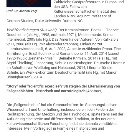
Zahlreiche Gastprofessuren in Europa und
den USA. Fellow am
Prof. Dr. Jochen Vogt
Kulturwissenschaftlichen Institut des
Landes NRW. Adjunct Professor of
German Studies, Duke University, Durham, NC.
Veröffentlichungen (Auswahl)
: Der Kriminalroman. Poetik – Theorie –
Geschichte (als Hg., 1998, erstmals 1971); Medienmorde. Krimis
intermedial, 2005 (als Hg.); Das Amerika der Autoren. Von Kafka bis
9/11, 2006 (als Hg., mit Alexander Stephan); Einladung zur
Literaturwissenschaft, 6. Aufl. 2008; Aspekte erzählender Prosa. Eine
Einführung in Erzähltechnik und Romantheorie, 11. Aufl. 2014 (zuerst
1972/1986); „Beinahekrimis“ – Beinahe Krimis!?, 2014 (als Hg., mit
Sigrid Thielking); Erinnerung, Schuld und Neubeginn. Deutsche Literatur
im Schatten von Weltkrieg und Holocaust, 2014; Literatur für die
Schule. Ein Werklexikon zum Deutschunterricht (als Hg. mit Marion
Bönnighausen), 2014.
"Story" oder "scientific exercise"? Strategien der Literarisierung von
Fallgeschichten - historisch und narratologisch
[Abstract]
Die „Fallgeschichte“ hat als Gebrauchsform im Spannungsfeld von
Wissenschaft und Unterhaltung, insbesondere in den Feldern der
Rechtsprechung, der Medizin und der Psychologie, spätestens seit der
Aufklärung eine breite und differenzierte Tradition, In der neueren
kulturwissenschaftlichen Forschung findet sie deshalb verstärktes
Interesse. Mein Vortrag soll in Form eines historischen und