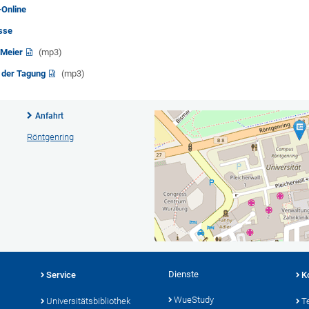
Online
sse
 Meier
(mp3)
n der Tagung
(mp3)
Anfahrt
Röntgenring
Dienste
Service
K
WueStudy
Universitätsbibliothek
T