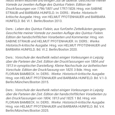
nebst einem Mustheil und einigen Jus de tablette. Geschichte meiner
Vorrede zur zweiten Auflage des Quintus Fixlein. Edition der
Druckfassungen von 1796/1801 und 1797/1826.
Hrsg. von SABINE
STRAUB und BARBARA HUNFELD. In: DERS.:
Werke. Historisch-
kritische Ausgabe
. Hrsg. von HELMUT PFOTENHAUER und BARBARA
HUNFELD. Bd. VI.1. Berlin/Boston 2013.
Ders.:
Leben des Quintus Fixlein, aus funfzehn Zettelkästen gezogen.
Geschichte meiner Vorrede zur zweiten Auflage des Quintus Fixlein.
Edition der handschriftlichen Vorarbeiten und Kommentar
. Hrsg. von
SABINE STRAUB und HELMUT PFOTENHAUER. In: DERS.:
Werke.
Historisch-kritische Ausgabe
. Hrsg. von HELMUT PFOTENHAUER und
BARBARA HUNFELD. Bd. VI.2. Berlin/Boston 2020.
Ders.:
Vorschule der Aesthetik nebst einigen Vorlesungen in Leipzig
über die Parteien der Zeit. Edition der Druckfassungen von 1804 und
1813 in synoptischer Darstellung. Kleine Nachschule zur ästhetischen
Vorschule. Edition der Druckfassung von 1825.
3 Bde. Hrsg. von
FLORIAN BAMBECK. In: DERS.:
Werke. Historisch-kritische Ausgabe
.
Hrsg. von HELMUT PFOTENHAUER und BARBARA HUNFELD. Bd. V.1-3.
Berlin/München/Boston 2015.
Ders.:
Vorschule der Aesthetik nebst einigen Vorlesungen in Leipzig
über die Parteien der Zeit. Edition der handschriftlichen Vorarbeiten zu
den Druckfassungen von 1804, 1813 und 1825.
1 Bd. Hrsg. von
FLORIAN BAMBECK. In: DERS.:
Werke. Historisch-kritische Ausgabe
.
Hrsg. von HELMUT PFOTENHAUER und BARBARA HUNFELD. Bd. V.4.
Berlin/München/Boston 2025.