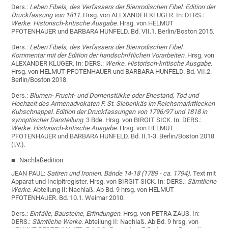
Ders.:
Leben Fibels, des Verfassers der Bienrodischen Fibel. Edition der
Druckfassung von 1811.
Hrsg. von ALEXANDER KLUGER. In: DERS.:
Werke. Historisch-kritische Ausgabe
. Hrsg. von HELMUT
PFOTENHAUER und BARBARA HUNFELD. Bd. VII.1. Berlin/Boston 2015.
Ders.:
Leben Fibels, des Verfassers der Bienrodischen Fibel.
Kommentar mit der Edition der handschriftlichen Vorarbeiten.
Hrsg. von
ALEXANDER KLUGER. In: DERS.:
Werke. Historisch-kritische Ausgabe
.
Hrsg. von HELMUT PFOTENHAUER und BARBARA HUNFELD. Bd. VII.2.
Berlin/Boston 2018.
Ders.:
Blumen- Frucht- und Dornenstükke oder Ehestand, Tod und
Hochzeit des Armenadvokaten F. St. Siebenkäs im Reichsmarktflecken
Kuhschnappel. Edition der Druckfassungen von 1796/97 und 1818 in
synoptischer Darstellung.
3 Bde. Hrsg. von BIRGIT SICK. In: DERS.:
Werke. Historisch-kritische Ausgabe
. Hrsg. von HELMUT
PFOTENHAUER und BARBARA HUNFELD. Bd. II.1-3. Berlin/Boston 2018
(i.V.).
Nachlaßedition
JEAN PAUL:
Satiren und Ironien. Bände 14-18 (1789 - ca. 1794)
. Text mit
Apparat und Incipitregister. Hrsg. von BIRGIT SICK. In: DERS.:
Sämtliche
Werke
. Abteilung II: Nachlaß. Ab Bd. 9 hrsg. von HELMUT
PFOTENHAUER. Bd. 10.1. Weimar 2010.
Ders.:
Einfälle, Bausteine, Erfindungen
. Hrsg. von PETRA ZAUS. In:
DERS.:
Sämtliche Werke
. Abteilung II: Nachlaß. Ab Bd. 9 hrsg. von