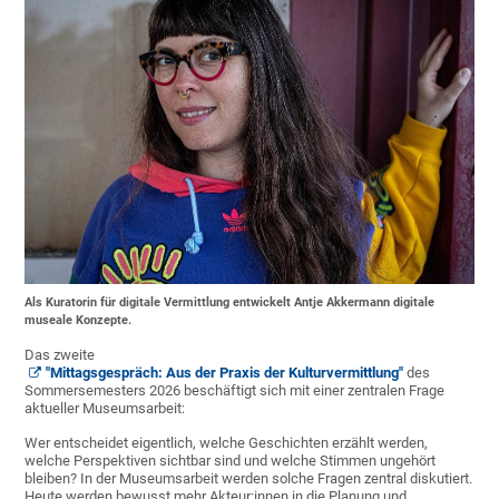
Als Kuratorin für digitale Vermittlung entwickelt Antje Akkermann digitale
museale Konzepte.
Das zweite
"Mittagsgespräch: Aus der Praxis der Kulturvermittlung"
des
Sommersemesters 2026 beschäftigt sich mit einer zentralen Frage
aktueller Museumsarbeit:
Wer entscheidet eigentlich, welche Geschichten erzählt werden,
welche Perspektiven sichtbar sind und welche Stimmen ungehört
bleiben? In der Museumsarbeit werden solche Fragen zentral diskutiert.
Heute werden bewusst mehr
Akteur:innen in die Planung und