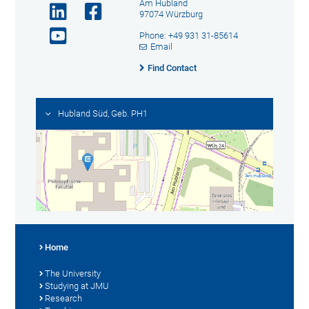
Am Hubland
97074 Würzburg
Phone: +49 931 31-85614
Email
Find Contact
Hubland Süd, Geb. PH1
Home
The University
Studying at JMU
Research