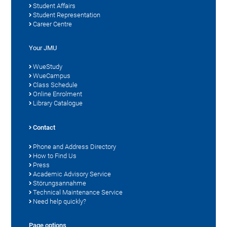
Student Affairs
Student Representation
Career Centre
Your JMU
WueStudy
WueCampus
Class Schedule
Online Enrolment
Library Catalogue
Contact
Phone and Address Directory
How to Find Us
Press
Academic Advisory Service
Störungsannahme
Technical Maintenance Service
Need help quickly?
Page options