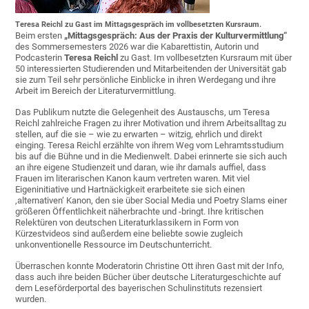
Teresa Reichl zu Gast im Mittagsgespräch im vollbesetzten Kursraum.
Beim ersten
„Mittagsgespräch: Aus der Praxis der Kulturvermittlung“
des Sommersemesters 2026 war die Kabarettistin, Autorin und
Podcasterin
Teresa Reichl
zu Gast. Im vollbesetzten Kursraum mit über
50 interessierten Studierenden und Mitarbeitenden der Universität gab
sie zum Teil sehr persönliche Einblicke in ihren Werdegang und ihre
Arbeit im Bereich der Literaturvermittlung.
Das Publikum nutzte die Gelegenheit des Austauschs, um Teresa
Reichl zahlreiche Fragen zu ihrer Motivation und ihrem Arbeitsalltag zu
stellen, auf die sie – wie zu erwarten – witzig, ehrlich und direkt
einging. Teresa Reichl erzählte von ihrem Weg vom Lehramtsstudium
bis auf die Bühne und in die Medienwelt. Dabei erinnerte sie sich auch
an ihre eigene Studienzeit und daran, wie ihr damals auffiel, dass
Frauen im literarischen Kanon kaum vertreten waren. Mit viel
Eigeninitiative und Hartnäckigkeit erarbeitete sie sich einen
‚alternativen‘ Kanon, den sie über Social Media und Poetry Slams einer
größeren Öffentlichkeit näherbrachte und -bringt. Ihre kritischen
Relektüren von deutschen Literaturklassikern in Form von
Kürzestvideos sind außerdem eine beliebte sowie zugleich
unkonventionelle Ressource im Deutschunterricht.
Überraschen konnte Moderatorin Christine Ott ihren Gast mit der Info,
dass auch ihre beiden Bücher über deutsche Literaturgeschichte auf
dem Leseförderportal des bayerischen Schulinstituts rezensiert
wurden.